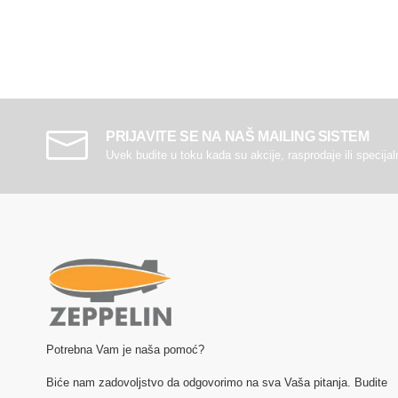
PRIJAVITE SE NA NAŠ MAILING SISTEM
Uvek budite u toku kada su akcije, rasprodaje ili specija
Potrebna Vam je naša pomoć?
Biće nam zadovoljstvo da odgovorimo na sva Vaša pitanja. Budite