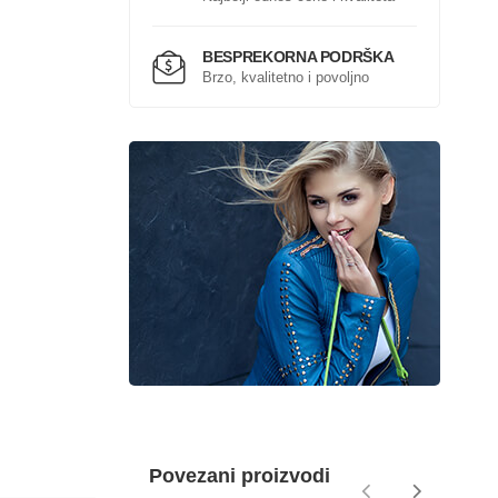
BESPREKORNA PODRŠKA
Brzo, kvalitetno i povoljno
Povezani proizvodi