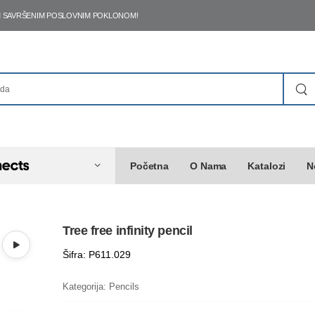
ŠIM SAVRŠENIM POSLOVNIM POKLONOM!
Početna
O Nama
Katalozi
N
Tree free infinity pencil
Šifra: P611.029
Kategorija:
Pencils