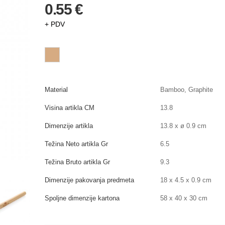
0.55 €
+ PDV
Material
Bamboo, Graphite
Visina artikla CM
13.8
Dimenzije artikla
13.8 x ø 0.9 cm
Težina Neto artikla Gr
6.5
Težina Bruto artikla Gr
9.3
Dimenzije pakovanja predmeta
18 x 4.5 x 0.9 cm
Spoljne dimenzije kartona
58 x 40 x 30 cm