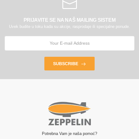
PRIJAVITE SE NA NAŠ MAILING SISTEM
Uvek budite u toku kada su akcije, rasprodaje ili specijalne ponude.
SUBSCRIBE
Potrebna Vam je naša pomoć?