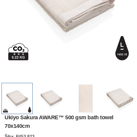
Ukiyo Sakura AWARE™ 500 gsm bath towel
70x140cm
Šifra: P453.823