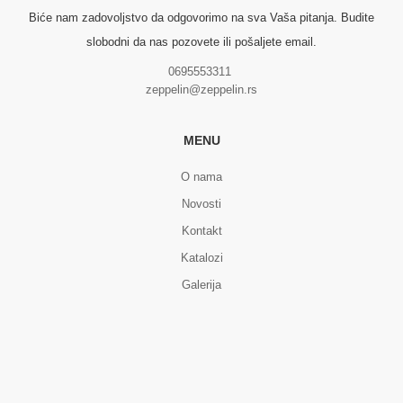
Biće nam zadovoljstvo da odgovorimo na sva Vaša pitanja. Budite
slobodni da nas pozovete ili pošaljete email.
0695553311
zeppelin@zeppelin.rs
MENU
O nama
Novosti
Kontakt
Katalozi
Galerija