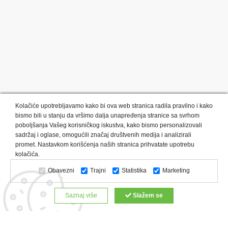
Kolačiće upotrebljavamo kako bi ova web stranica radila pravilno i kako
bismo bili u stanju da vršimo dalja unapređenja stranice sa svrhom
poboljšanja Vašeg korisničkog iskustva, kako bismo personalizovali
sadržaj i oglase, omogućili značaj društvenih medija i analizirali
promet. Nastavkom korišćenja naših stranica prihvatate upotrebu
Kategorije proizvoda:
Olovke i markeri
Privesci i trakice
kolačića.
Upaljači
USB
Tehnologija
Tekstil
Kačketi i kape
Obavezni
Trajni
Statistika
Marketing
Notesi i rokovnici
Kancelarija
Satovi
Kišobrani
Torbe i putovanja
Kuhinjski setovi
Alati i oprema
Saznaj više
Slažem se
Relaksacija, lepota i zdravlje
Kalendari
Custom proizvodi
Digitalna štampa