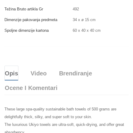
Težina Bruto artikla Gr
492
Dimenzije pakovanja predmeta
34 x ø 15 cm
Spoljne dimenzije kartona
60 x 40 x 40 cm
Opis
Video
Brendiranje
Ocene I Komentari
These large spa-quality sustainable bath towels of 500 grams are
delightfully thick, silky, and super soft to your skin.
The luxurious Ukiyo towels are ultra-soft, quick-drying, and offer great
absorbency.