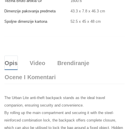
Težina Bruto artikla Gr
1600.6
Dimenzije pakovanja predmeta
43.3 x 7.8 x 46.3 cm
Spoljne dimenzije kartona
52.5 x 45 x 48 cm
Opis
Video
Brendiranje
Ocene I Komentari
The Urban Lite anti-theft backpack stands as the ideal travel
companion, ensuring security and convenience.
By rolling up the main compartment and securing it with the steel-
reinforced combination lock, the backpack offers complete closure,
which can also be utilised to lock the bag around a fixed object. Hidden