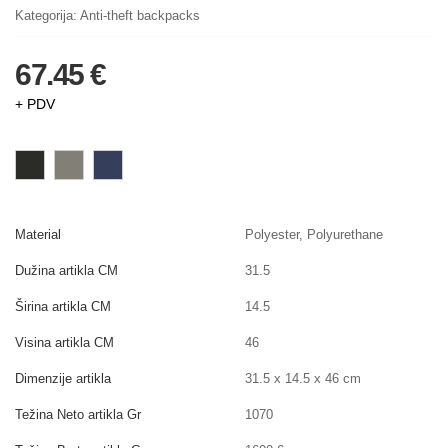
Kategorija:
Anti-theft backpacks
67.45 €
+ PDV
Material
Polyester, Polyurethane
Dužina artikla CM
31.5
Širina artikla CM
14.5
Visina artikla CM
46
Dimenzije artikla
31.5 x 14.5 x 46 cm
Težina Neto artikla Gr
1070