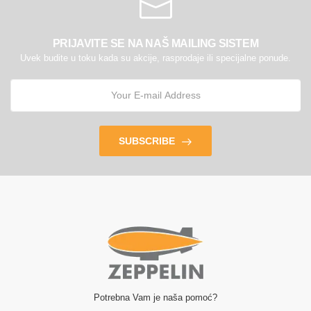
PRIJAVITE SE NA NAŠ MAILING SISTEM
Uvek budite u toku kada su akcije, rasprodaje ili specijalne ponude.
SUBSCRIBE
Potrebna Vam je naša pomoć?