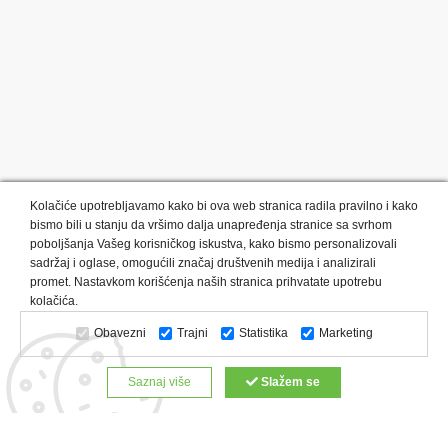
Kolačiće upotrebljavamo kako bi ova web stranica radila pravilno i kako
bismo bili u stanju da vršimo dalja unapređenja stranice sa svrhom
poboljšanja Vašeg korisničkog iskustva, kako bismo personalizovali
sadržaj i oglase, omogućili značaj društvenih medija i analizirali
promet. Nastavkom korišćenja naših stranica prihvatate upotrebu
Kategorije proizvoda:
Olovke i markeri
Privesci i trakice
kolačića.
Upaljači
USB
Tehnologija
Tekstil
Kačketi i kape
Obavezni
Trajni
Statistika
Marketing
Notesi i rokovnici
Kancelarija
Satovi
Kišobrani
Torbe i putovanja
Kuhinjski setovi
Alati i oprema
Saznaj više
Slažem se
Relaksacija, lepota i zdravlje
Kalendari
Custom proizvodi
Digitalna štampa
Proizvodi:
Reklamne majice
Štampa na šoljama
Rokovnici