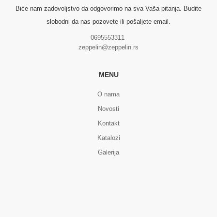
Biće nam zadovoljstvo da odgovorimo na sva Vaša pitanja. Budite
slobodni da nas pozovete ili pošaljete email.
0695553311
zeppelin@zeppelin.rs
MENU
O nama
Novosti
Kontakt
Katalozi
Galerija