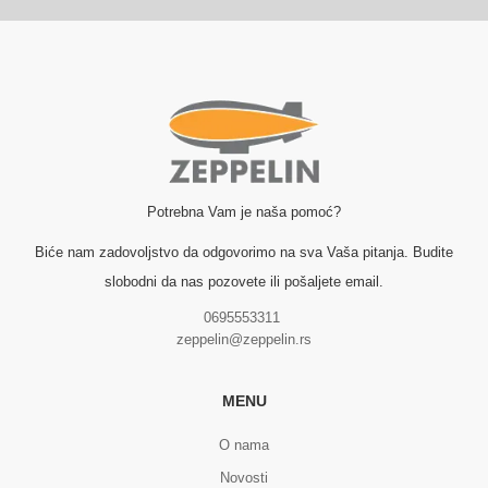
Potrebna Vam je naša pomoć?
Biće nam zadovoljstvo da odgovorimo na sva Vaša pitanja. Budite
slobodni da nas pozovete ili pošaljete email.
0695553311
zeppelin@zeppelin.rs
MENU
O nama
Novosti