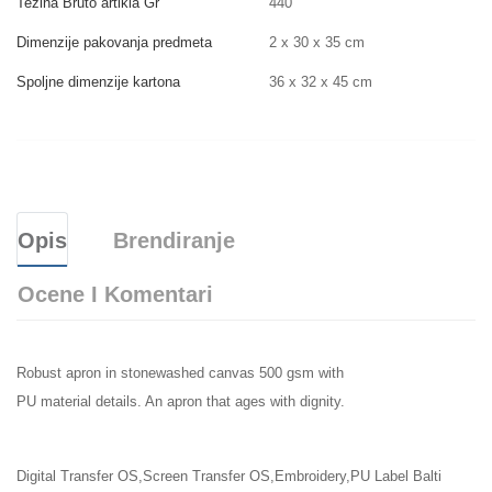
Težina Bruto artikla Gr
440
Dimenzije pakovanja predmeta
2 x 30 x 35 cm
Spoljne dimenzije kartona
36 x 32 x 45 cm
Opis
Brendiranje
Ocene I Komentari
Robust apron in stonewashed canvas 500 gsm with
PU material details. An apron that ages with dignity.
Digital Transfer OS,Screen Transfer OS,Embroidery,PU Label Balti