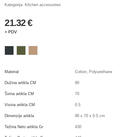
Kategorija:
Kitchen accessories
21.32 €
+ PDV
Material
Cotton, Polyurethane
Dužina artikla CM
90
Širina artikla CM
70
Visina artikla CM
0.5
Dimenzije artikla
90 x 70 x 0.5 cm
Težina Neto artikla Gr
430