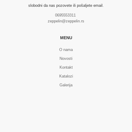
slobodni da nas pozovete ili pošaljete email.
0695553311
zeppelin@zeppelin.rs
MENU
O nama
Novosti
Kontakt
Katalozi
Galerija