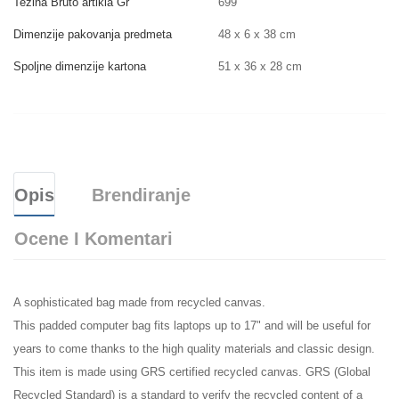
Težina Bruto artikla Gr
699
Dimenzije pakovanja predmeta
48 x 6 x 38 cm
Spoljne dimenzije kartona
51 x 36 x 28 cm
Opis
Brendiranje
Ocene I Komentari
A sophisticated bag made from recycled canvas.
This padded computer bag fits laptops up to 17" and will be useful for
years to come thanks to the high quality materials and classic design.
This item is made using GRS certified recycled canvas. GRS (Global
Recycled Standard) is a standard to verify the recycled content of a