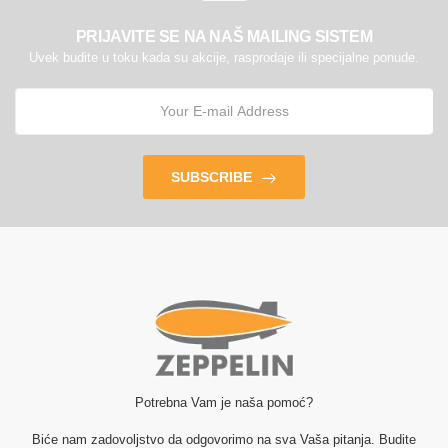
PRIJAVITE SE NA NAŠ MAILING SISTEM
Uvek budite u toku kada su akcije, rasprodaje ili specijalne ponude.
SUBSCRIBE
Potrebna Vam je naša pomoć?
Biće nam zadovoljstvo da odgovorimo na sva Vaša pitanja. Budite