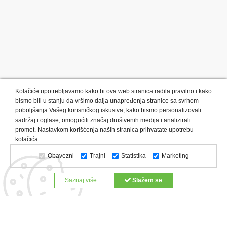
Kolačiće upotrebljavamo kako bi ova web stranica radila pravilno i kako
bismo bili u stanju da vršimo dalja unapređenja stranice sa svrhom
poboljšanja Vašeg korisničkog iskustva, kako bismo personalizovali
sadržaj i oglase, omogućili značaj društvenih medija i analizirali
promet. Nastavkom korišćenja naših stranica prihvatate upotrebu
Kategorije proizvoda:
Olovke i markeri
Privesci i trakice
kolačića.
Upaljači
USB
Tehnologija
Tekstil
Kačketi i kape
Obavezni
Trajni
Statistika
Marketing
Notesi i rokovnici
Kancelarija
Satovi
Kišobrani
Torbe i putovanja
Kuhinjski setovi
Alati i oprema
Saznaj više
Slažem se
Relaksacija, lepota i zdravlje
Kalendari
Custom proizvodi
Digitalna štampa
Proizvodi:
Reklamne majice
Štampa na šoljama
Rokovnici
Reklamne kese
Roll up baneri
Reklamni peškiri