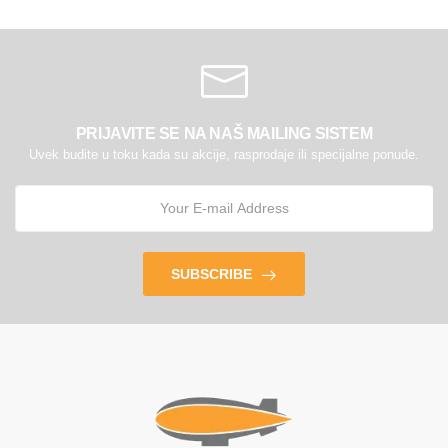
PRIJAVITE SE NA NAŠ MAILING SISTEM
Uvek budite u toku kada su akcije, rasprodaje ili specijalne ponude.
SUBSCRIBE