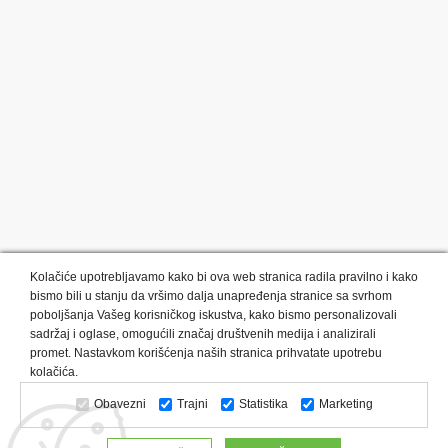
Kolačiće upotrebljavamo kako bi ova web stranica radila pravilno i kako
bismo bili u stanju da vršimo dalja unapređenja stranice sa svrhom
poboljšanja Vašeg korisničkog iskustva, kako bismo personalizovali
sadržaj i oglase, omogućili značaj društvenih medija i analizirali
promet. Nastavkom korišćenja naših stranica prihvatate upotrebu
Kategorije proizvoda:
Olovke i markeri
Privesci i trakice
kolačića.
Upaljači
USB
Tehnologija
Tekstil
Kačketi i kape
Obavezni
Trajni
Statistika
Marketing
Notesi i rokovnici
Kancelarija
Satovi
Kišobrani
Torbe i putovanja
Kuhinjski setovi
Alati i oprema