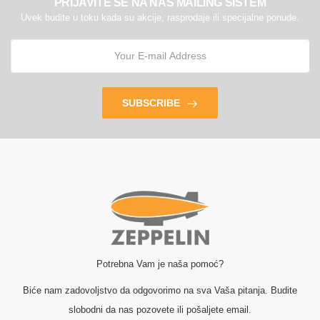
PRIJAVITE SE NA NAŠ MAILING SISTEM
Uvek budite u toku kada su akcije, rasprodaje ili specijalne ponude.
SUBSCRIBE
Potrebna Vam je naša pomoć?
Biće nam zadovoljstvo da odgovorimo na sva Vaša pitanja. Budite
slobodni da nas pozovete ili pošaljete email.