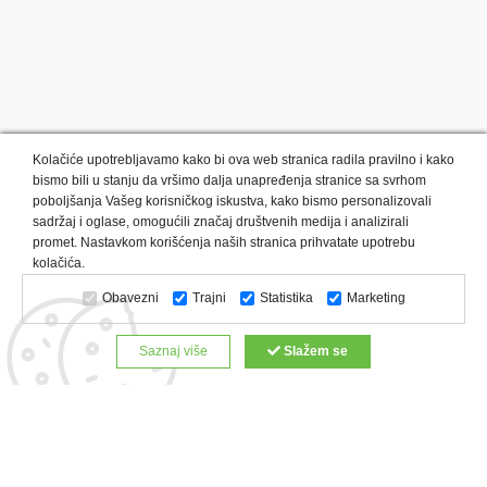
Kolačiće upotrebljavamo kako bi ova web stranica radila pravilno i kako
bismo bili u stanju da vršimo dalja unapređenja stranice sa svrhom
poboljšanja Vašeg korisničkog iskustva, kako bismo personalizovali
sadržaj i oglase, omogućili značaj društvenih medija i analizirali
promet. Nastavkom korišćenja naših stranica prihvatate upotrebu
Kategorije proizvoda:
Olovke i markeri
Privesci i trakice
kolačića.
Upaljači
USB
Tehnologija
Tekstil
Kačketi i kape
Obavezni
Trajni
Statistika
Marketing
Notesi i rokovnici
Kancelarija
Satovi
Kišobrani
Torbe i putovanja
Kuhinjski setovi
Alati i oprema
Saznaj više
Slažem se
Relaksacija, lepota i zdravlje
Kalendari
Custom proizvodi
Digitalna štampa
Proizvodi:
Reklamne majice
Štampa na šoljama
Rokovnici
Reklamne kese
Roll up baneri
Reklamni peškiri
Reklamni kačketi
Notesi