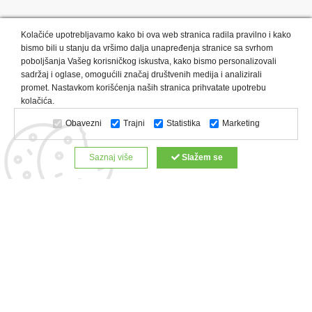
Kolačiće upotrebljavamo kako bi ova web stranica radila pravilno i kako
bismo bili u stanju da vršimo dalja unapređenja stranice sa svrhom
poboljšanja Vašeg korisničkog iskustva, kako bismo personalizovali
sadržaj i oglase, omogućili značaj društvenih medija i analizirali
promet. Nastavkom korišćenja naših stranica prihvatate upotrebu
Kategorije proizvoda:
Olovke i markeri
Privesci i trakice
kolačića.
Upaljači
USB
Tehnologija
Tekstil
Kačketi i kape
Obavezni
Trajni
Statistika
Marketing
Notesi i rokovnici
Kancelarija
Satovi
Kišobrani
Torbe i putovanja
Kuhinjski setovi
Alati i oprema
Saznaj više
Slažem se
Relaksacija, lepota i zdravlje
Kalendari
Custom proizvodi
Digitalna štampa
Proizvodi:
Reklamne majice
Štampa na šoljama
Rokovnici
Reklamne kese
Roll up baneri
Reklamni peškiri
Reklamni kačketi
Notesi