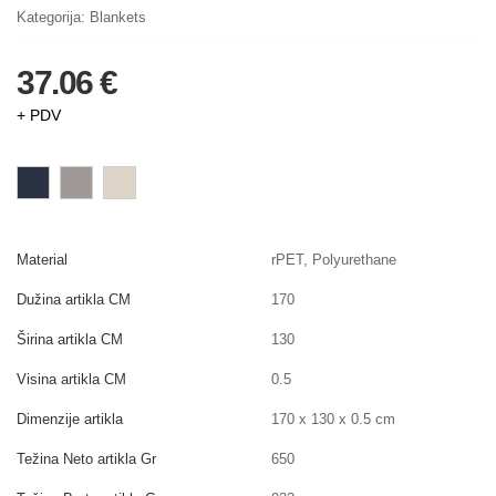
Kategorija:
Blankets
37.06 €
+ PDV
Material
rPET, Polyurethane
Dužina artikla CM
170
Širina artikla CM
130
Visina artikla CM
0.5
Dimenzije artikla
170 x 130 x 0.5 cm
Težina Neto artikla Gr
650