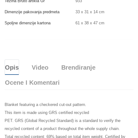
Težina Bruto artikla Gr
933
Dimenzije pakovanja predmeta
33 x 31 x 14 cm
Spoljne dimenzije kartona
61 x 38 x 47 cm
Opis
Video
Brendiranje
Ocene I Komentari
Blanket featuring a checkered cut-out pattern.
This item is made using GRS certified recycled
PET. GRS (Global Recycled Standard) is a standard to verify the
recycled content of a product throughout the whole supply chain.
Total recycled content: 69% based on total item weight. Certified by