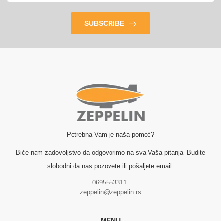
SUBSCRIBE
Potrebna Vam je naša pomoć?
Biće nam zadovoljstvo da odgovorimo na sva Vaša pitanja. Budite
slobodni da nas pozovete ili pošaljete email.
0695553311
zeppelin@zeppelin.rs
MENU