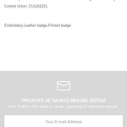
Control Union, CU1162221.
Embroidery,Leather badge,Printed badge
PRIJAVITE SE NA NAŠ MAILING SISTEM
Uvek budite u toku kada su akcije, rasprodaje ili specijalne ponude.