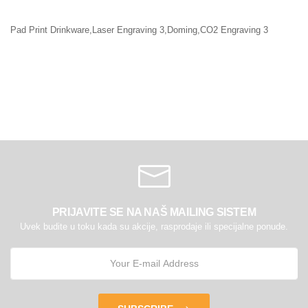
Pad Print Drinkware,Laser Engraving 3,Doming,CO2 Engraving 3
PRIJAVITE SE NA NAŠ MAILING SISTEM
Uvek budite u toku kada su akcije, rasprodaje ili specijalne ponude.