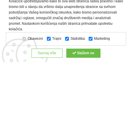
Kolačiće upotrebljavamo kako bi ova web stranica radila pravilno i kako
bismo bili u stanju da vršimo dalja unapređenja stranice sa svrhom
poboljšanja Vašeg korisničkog iskustva, kako bismo personalizovali
sadržaj i oglase, omogućili značaj društvenih medija i analizirali
promet. Nastavkom korišćenja naših stranica prihvatate upotrebu
Kategorije proizvoda:
Olovke i markeri
Privesci i trakice
kolačića.
Upaljači
USB
Tehnologija
Tekstil
Kačketi i kape
Obavezni
Trajni
Statistika
Marketing
Notesi i rokovnici
Kancelarija
Satovi
Kišobrani
Torbe i putovanja
Kuhinjski setovi
Alati i oprema
Saznaj više
Slažem se
Relaksacija, lepota i zdravlje
Kalendari
Custom proizvodi
Digitalna štampa
Proizvodi:
Reklamne majice
Štampa na šoljama
Rokovnici
Reklamne kese
Roll up baneri
Reklamni peškiri
Reklamni kačketi
Notesi
Copyright © 2022 Zeppelin. All Rights Reserved.