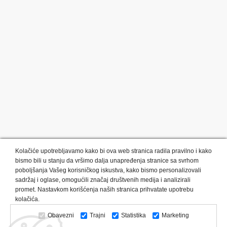
Kolačiće upotrebljavamo kako bi ova web stranica radila pravilno i kako
bismo bili u stanju da vršimo dalja unapređenja stranice sa svrhom
poboljšanja Vašeg korisničkog iskustva, kako bismo personalizovali
sadržaj i oglase, omogućili značaj društvenih medija i analizirali
promet. Nastavkom korišćenja naših stranica prihvatate upotrebu
Kategorije proizvoda:
Olovke i markeri
Privesci i trakice
kolačića.
Upaljači
USB
Tehnologija
Tekstil
Kačketi i kape
Obavezni
Trajni
Statistika
Marketing
Notesi i rokovnici
Kancelarija
Satovi
Kišobrani