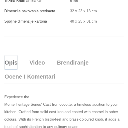
Težina Bruto artikla Gr
5145
Dimenzije pakovanja predmeta
32 x 23 x 13 cm
Spoljne dimenzije kartona
40 x 25 x 31 cm
Opis
Video
Brendiranje
Ocene I Komentari
Experience the
Monte Heritage Series’ Cast Iron cocotte, a timeless addition to your
kitchen. Crafted from solid cast iron and coated with enamel in sober
colours. With its French bistro-feel and brass-coloured knob, it adds a
touch of sophistication to any culinary space.