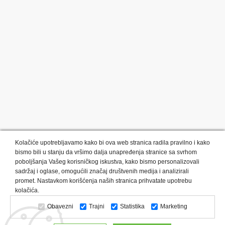
Kolačiće upotrebljavamo kako bi ova web stranica radila pravilno i kako
bismo bili u stanju da vršimo dalja unapređenja stranice sa svrhom
poboljšanja Vašeg korisničkog iskustva, kako bismo personalizovali
sadržaj i oglase, omogućili značaj društvenih medija i analizirali
promet. Nastavkom korišćenja naših stranica prihvatate upotrebu
Kategorije proizvoda:
Olovke i markeri
Privesci i trakice
kolačića.
Upaljači
USB
Tehnologija
Tekstil
Kačketi i kape
Obavezni
Trajni
Statistika
Marketing
Notesi i rokovnici
Kancelarija
Satovi
Kišobrani
Torbe i putovanja
Kuhinjski setovi
Alati i oprema