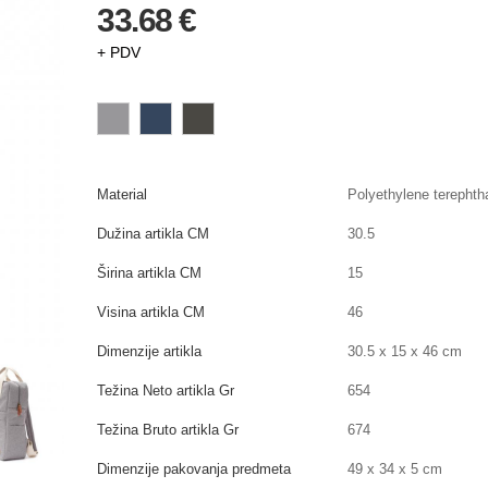
33.68 €
+ PDV
Material
Polyethylene terephth
Dužina artikla CM
30.5
Širina artikla CM
15
Visina artikla CM
46
Dimenzije artikla
30.5 x 15 x 46 cm
Težina Neto artikla Gr
654
Težina Bruto artikla Gr
674
Dimenzije pakovanja predmeta
49 x 34 x 5 cm