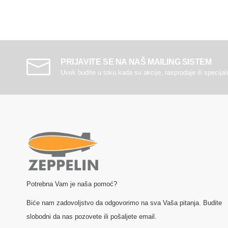
PRIJAVITE SE NA NAŠ MAILING SISTEM
Uvek budite u toku kada su akcije, rasprodaje ili specija
Potrebna Vam je naša pomoć?
Biće nam zadovoljstvo da odgovorimo na sva Vaša pitanja. Budite
slobodni da nas pozovete ili pošaljete email.