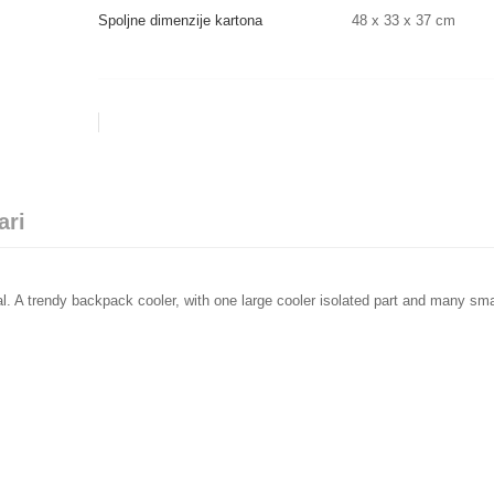
Spoljne dimenzije kartona
48 x 33 x 37 cm
ari
l. A trendy backpack cooler, with one large cooler isolated part and many sma