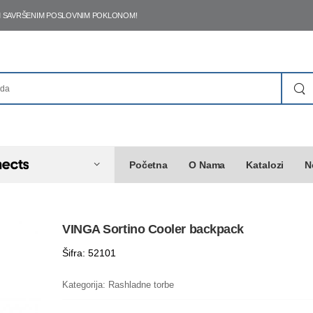
ŠIM SAVRŠENIM POSLOVNIM POKLONOM!
Početna
O Nama
Katalozi
N
VINGA Sortino Cooler backpack
Šifra: 52101
Kategorija:
Rashladne torbe