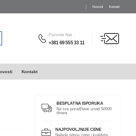
Novosti
Kontakt
Pozovite Nas
:
+381 69 555 33 11
ovosti
Kontakt
BESPLATNA ISPORUKA
Na sve porudžbine iznad 50000
dinara
NAJPOVOLJNIJE CENE
Najbolji odnos cene i kvaliteta