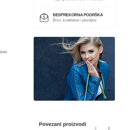
BESPREKORNA PODRŠKA
Brzo, kvalitetno i povoljno
alate
Povezani proizvodi