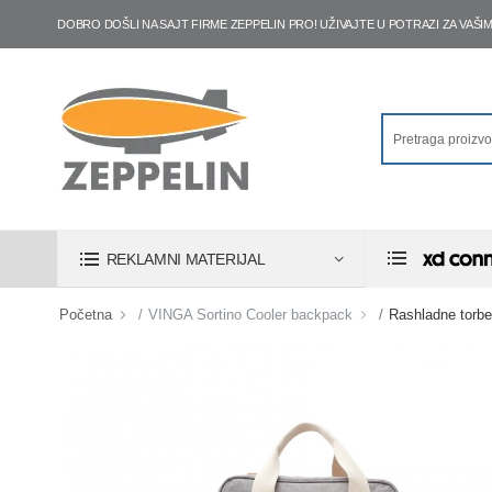
DOBRO DOŠLI NA SAJT FIRME ZEPPELIN PRO! UŽIVAJTE U POTRAZI ZA VA
REKLAMNI MATERIJAL
Početna
VINGA Sortino Cooler backpack
Rashladne torbe