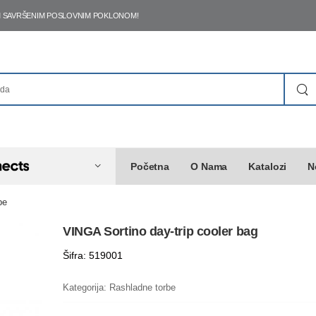
ŠIM SAVRŠENIM POSLOVNIM POKLONOM!
Početna
O Nama
Katalozi
N
be
VINGA Sortino day-trip cooler bag
Šifra: 519001
Kategorija:
Rashladne torbe