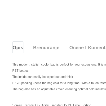
Opis
Brendiranje
Ocene I Koment
This modern, stylish cooler bag is perfect for your excursions. It i
PET bottles.
The inside can easily be wiped out and thick
PEVA padding keeps the bag cold for a long time. With a touch faste
The bag also has an adjustable cover, ensuring optimal cold insulati
Screen Transfer OS,Digital Transfer OS,PU Label Sortino