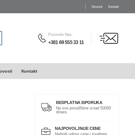
Novosti
Kontakt
Pozovite Nas
:
+381 69 555 33 11
ovosti
Kontakt
BESPLATNA ISPORUKA
Na sve porudžbine iznad 50000
dinara
NAJPOVOLJNIJE CENE
Najbolji odnos cene i kvaliteta