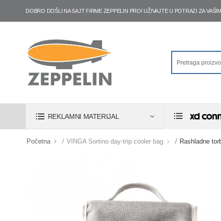
DOBRO DOŠLI NA SAJT FIRME ZEPPELIN PRO! UŽIVAJTE U POTRAZI ZA VA
REKLAMNI MATERIJAL
Početna
VINGA Sortino day-trip cooler bag
Rashladne tor