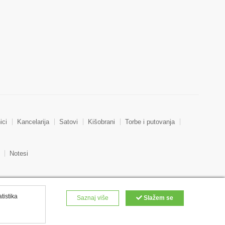
ici
Kancelarija
Satovi
Kišobrani
Torbe i putovanja
Notesi
atistika
Saznaj više
Slažem se