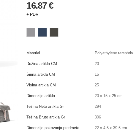
16.87 €
+ PDV
Material
Polyethylene terephth
Dužina artikla CM
20
Širina artikla CM
15
Visina artikla CM
25
Dimenzije artikla
20 x 15 x 25 cm
Težina Neto artikla Gr
294
Težina Bruto artikla Gr
306
Dimenzije pakovanja predmeta
22 x 4.5 x 39.5 cm