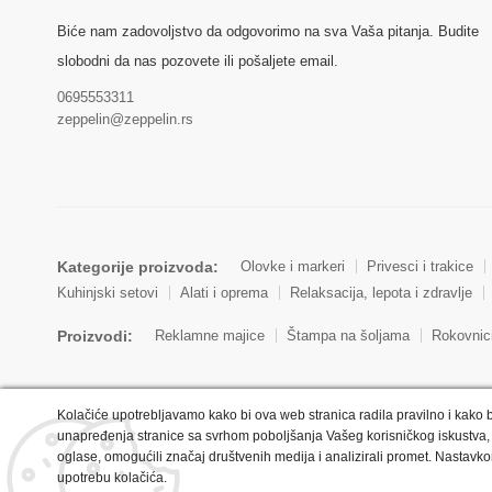
Biće nam zadovoljstvo da odgovorimo na sva Vaša pitanja. Budite
slobodni da nas pozovete ili pošaljete email.
0695553311
zeppelin@zeppelin.rs
Kategorije proizvoda:
Olovke i markeri
Privesci i trakice
Kuhinjski setovi
Alati i oprema
Relaksacija, lepota i zdravlje
Proizvodi:
Reklamne majice
Štampa na šoljama
Rokovnic
Kolačiće upotrebljavamo kako bi ova web stranica radila pravilno i kako b
unapređenja stranice sa svrhom poboljšanja Vašeg korisničkog iskustva, 
oglase, omogućili značaj društvenih medija i analizirali promet. Nastavko
Copyright © 2022 Zeppelin. All Rights Reserved.
upotrebu kolačića.