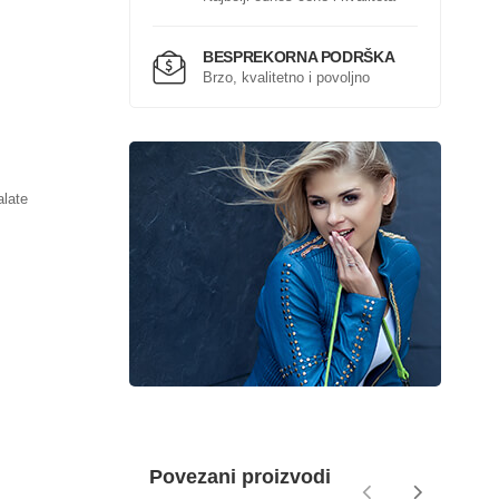
BESPREKORNA PODRŠKA
Brzo, kvalitetno i povoljno
alate
Povezani proizvodi