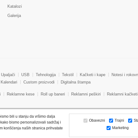
Katalozi
Galerija
Upaljači
USB
Tehnologija
Tekstil
Kačketi i kape
Notesi i rokovn
Kalendari
Custom proizvodi
Digitalna štampa
i
Reklamne kese
Roll up baneri
Reklamni peškiri
Reklamni kačketi
ismo bili u stanju da vršimo dalja
Obavezni
Trajni
St
kako bismo personalizovali sadržaj i
Marketing
m korišćenja naših stranica prihvatate