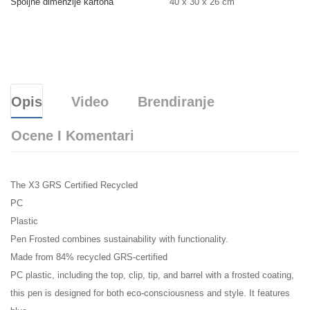
Spoljne dimenzije kartona
40 x 30 x 26 cm
Opis
Video
Brendiranje
Ocene I Komentari
The X3 GRS Certified Recycled
PC
Plastic
Pen Frosted combines sustainability with functionality.
Made from 84% recycled GRS-certified
PC plastic, including the top, clip, tip, and barrel with a frosted coating,
this pen is designed for both eco-consciousness and style. It features