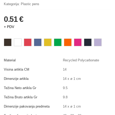
Kategorija:
Plastic pens
0.51 €
+ PDV
Material
Recycled Polycarbonate
Visina artikla CM
14
Dimenzije artikla
14 x ø 1 cm
Težina Neto artikla Gr
9.5
Težina Bruto artikla Gr
9.8
Dimenzije pakovanja predmeta
14 x ø 1 cm