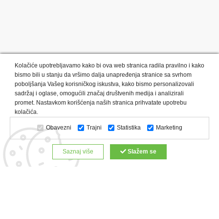
Kolačiće upotrebljavamo kako bi ova web stranica radila pravilno i kako
bismo bili u stanju da vršimo dalja unapređenja stranice sa svrhom
poboljšanja Vašeg korisničkog iskustva, kako bismo personalizovali
sadržaj i oglase, omogućili značaj društvenih medija i analizirali
promet. Nastavkom korišćenja naših stranica prihvatate upotrebu
Kategorije proizvoda:
Olovke i markeri
Privesci i trakice
kolačića.
Upaljači
USB
Tehnologija
Tekstil
Kačketi i kape
Obavezni
Trajni
Statistika
Marketing
Notesi i rokovnici
Kancelarija
Satovi
Kišobrani
Torbe i putovanja
Kuhinjski setovi
Alati i oprema
Saznaj više
Slažem se
Relaksacija, lepota i zdravlje
Kalendari
Custom proizvodi
Digitalna štampa
Proizvodi:
Reklamne majice
Štampa na šoljama
Rokovnici
Reklamne kese
Roll up baneri
Reklamni peškiri
Reklamni kačketi
Notesi