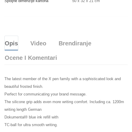
Spoljne dimenzije kartona
50 x 32 x 21 cm
Opis
Video
Brendiranje
Ocene I Komentari
The latest member of the X pen family with a sophisticated look and
beautiful frosted finish.
Perfect for communicating your brand message.
The silicone grip adds even more writing comfort. Including ca. 1200m
writing length German
Dokumental® blue ink refill with
TC-ball for ultra smooth writing.