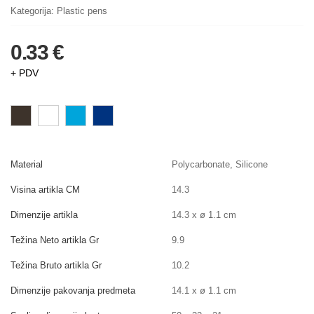
Kategorija:
Plastic pens
0.33 €
+ PDV
Material
Polycarbonate, Silicone
Visina artikla CM
14.3
Dimenzije artikla
14.3 x ø 1.1 cm
Težina Neto artikla Gr
9.9
Težina Bruto artikla Gr
10.2
Dimenzije pakovanja predmeta
14.1 x ø 1.1 cm