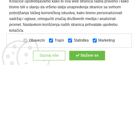
Kolačiće upotrebljavamo kako bi ova web stranica radila pravilno i kako
bismo bili u stanju da vršimo dalja unapređenja stranice sa svrhom
poboljšanja Vašeg korisničkog iskustva, kako bismo personalizovali
sadržaj i oglase, omogućili značaj društvenih medija i analizirali
promet. Nastavkom korišćenja naših stranica prihvatate upotrebu
Kategorije proizvoda:
Olovke i markeri
Privesci i trakice
kolačića.
Upaljači
USB
Tehnologija
Tekstil
Kačketi i kape
Obavezni
Trajni
Statistika
Marketing
Notesi i rokovnici
Kancelarija
Satovi
Kišobrani
Torbe i putovanja
Kuhinjski setovi
Alati i oprema
Saznaj više
Slažem se
Relaksacija, lepota i zdravlje
Kalendari
Custom proizvodi
Digitalna štampa
Proizvodi:
Reklamne majice
Štampa na šoljama
Rokovnici
Reklamne kese
Roll up baneri
Reklamni peškiri
Reklamni kačketi
Notesi
Copyright © 2022 Zeppelin. All Rights Reserved.