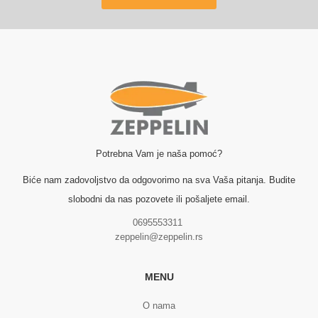
Potrebna Vam je naša pomoć?
Biće nam zadovoljstvo da odgovorimo na sva Vaša pitanja. Budite
slobodni da nas pozovete ili pošaljete email.
0695553311
zeppelin@zeppelin.rs
MENU
O nama