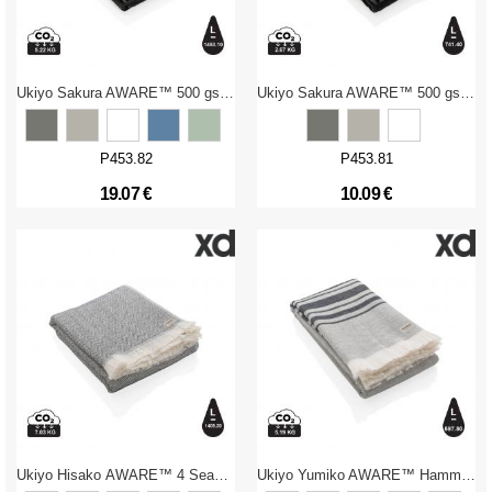
Ukiyo Sakura AWARE™ 500 gsm bath towel 70x140cm
Ukiyo Sakura AWARE™ 500 gsm bath towel 50x100cm
P453.82
P453.81
19.07 €
10.09 €
Ukiyo Hisako AWARE™ 4 Seasons towel/blanket 100x180
Ukiyo Yumiko AWARE™ Hammam Towel 100 x 180cm