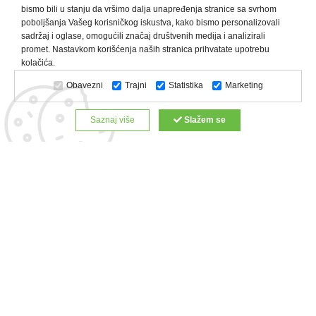
bismo bili u stanju da vršimo dalja unapređenja stranice sa svrhom
poboljšanja Vašeg korisničkog iskustva, kako bismo personalizovali
sadržaj i oglase, omogućili značaj društvenih medija i analizirali
promet. Nastavkom korišćenja naših stranica prihvatate upotrebu
Kategorije proizvoda:
Olovke i markeri
Privesci i trakice
kolačića.
Upaljači
USB
Tehnologija
Tekstil
Kačketi i kape
Obavezni
Trajni
Statistika
Marketing
Notesi i rokovnici
Kancelarija
Satovi
Kišobrani
Torbe i putovanja
Kuhinjski setovi
Alati i oprema
Saznaj više
Slažem se
Relaksacija, lepota i zdravlje
Kalendari
Custom proizvodi
Digitalna štampa
Proizvodi:
Reklamne majice
Štampa na šoljama
Rokovnici
Reklamne kese
Roll up baneri
Reklamni peškiri
Reklamni kačketi
Notesi
Copyright © 2022 Zeppelin. All Rights Reserved.