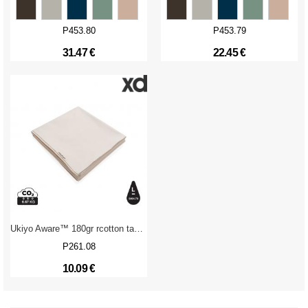
P453.80
P453.79
31.47 €
22.45 €
Ukiyo Aware™ 180gr rcotton table cloth 250x140cm
P261.08
10.09 €