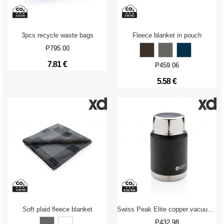
3pcs recycle waste bags
Fleece blanket in pouch
P795.00
7.81 €
P459.06
5.58 €
Soft plaid fleece blanket
Swiss Peak Elite copper vacuum food container
P432.98