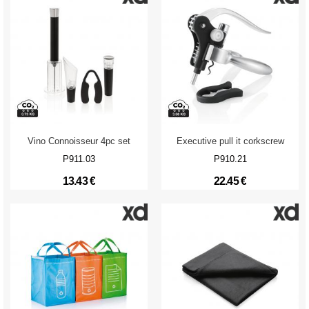
Vino Connoisseur 4pc set
Executive pull it corkscrew
P911.03
P910.21
13.43 €
22.45 €