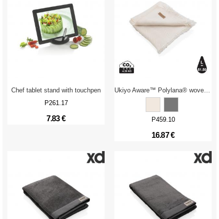
Chef tablet stand with touchpen
Ukiyo Aware™ Polylana® woven blanket 130x150cm
P261.17
7.83 €
P459.10
16.87 €