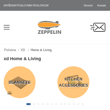
Novosti
Kontakt
RŠENIM POSLOVNIM POKLONOM!
Početna
XD
Home & Living
xd Home & Living
KITCHEN
BLANKETS
ACCESSORIES