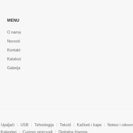
MENU
O nama
Novosti
Kontakt
Katalozi
Galerija
Upaljači
USB
Tehnologija
Tekstil
Kačketi i kape
Notesi i rokovn
Kalendari
Custom proizvodi
Digitalna štampa