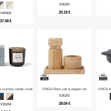
V26301
20.19 €
V40404
37.06 €
e scented candle small
VINGA Retro salt & pepper set
VINGA Mo
V26201
28.04 €
V26204