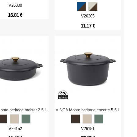
V26300
16.81 €
V26205
11.17 €
nte heritage braiser 2.5 L
VINGA Monte heritage cocotte 5.5 L
V26152
V26151