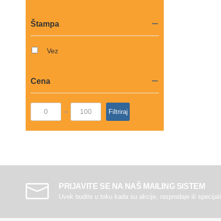
Štampa
Vez
Cena
-
Filtriraj
PRIJAVITE SE NA NAŠ MAILING SISTEM
Uvek budite u toku kada su akcije, rasprodaje ili specija