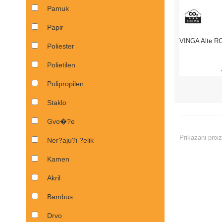
Pamuk
Papir
Poliester
Polietilen
Polipropilen
Staklo
Gvo�?e
Prikazani proi
Ner?aju?i ?elik
Kamen
Akril
Bambus
Drvo