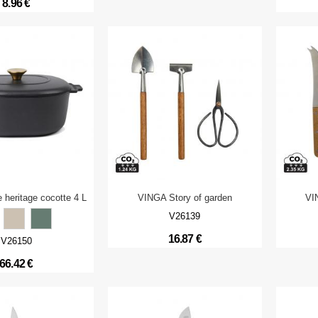
8.96 €
heritage cocotte 4 L
VINGA Story of garden
VI
V26139
16.87 €
V26150
66.42 €