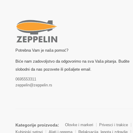
Potrebna Vam je naša pomoć?
Biće nam zadovoljstvo da odgovorimo na sva Vaša pitanja. Budite
slobodni da nas pozovete ili pošaljete email.
0695553311
zeppelin@zeppelin.rs
Kategorije proizvoda:
Olovke i markeri
Privesci i trakice
Kuhinjski setovi
Alati i oprema
Relaksacija, lepota i zdravlje