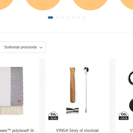
VINGA Tella Aware™ polylana® blanket
VINGA Story of mocktail
V