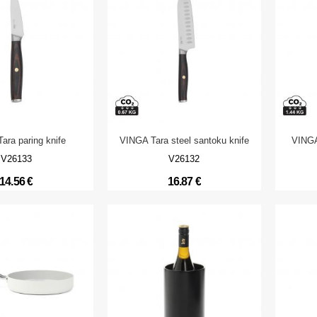
ara paring knife
VINGA Tara steel santoku knife
VINGA 
V26133
V26132
14.56 €
16.87 €