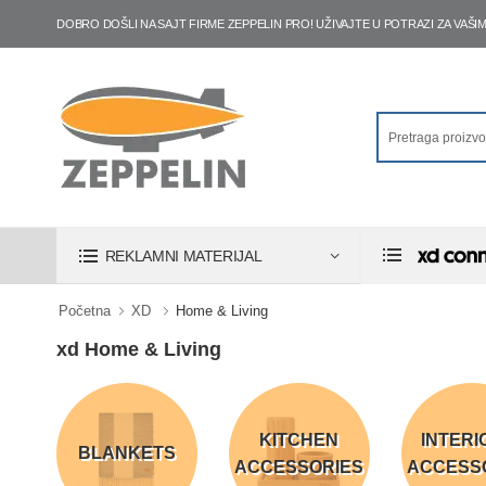
DOBRO DOŠLI NA SAJT FIRME ZEPPELIN PRO! UŽIVAJTE U POTRAZI ZA VA
REKLAMNI MATERIJAL
Početna
XD
Home & Living
xd Home & Living
KITCHEN
INTERI
BLANKETS
ACCESSORIES
ACCESS