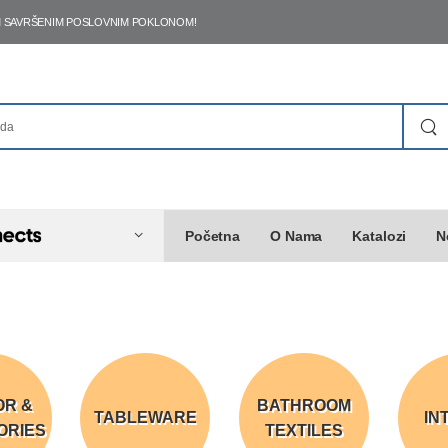
ŠIM SAVRŠENIM POSLOVNIM POKLONOM!
Početna
O Nama
Katalozi
N
OR &
BATHROOM
TABLEWARE
IN
ORIES
TEXTILES