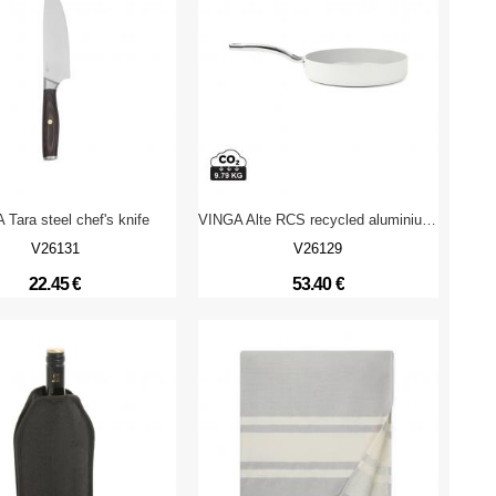
Tara steel chef's knife
VINGA Alte RCS recycled aluminium fry pan 27 cm
V26131
V26129
22.45 €
53.40 €