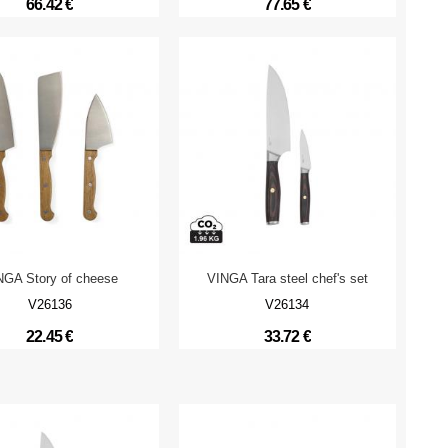
66.42 €
77.65 €
NGA Story of cheese
VINGA Tara steel chef's set
V26136
V26134
22.45 €
33.72 €