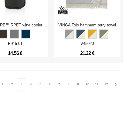
Vino AWARE™ RPET wine cooler sleeve
VINGA Tolo hammam terry towel
P915.01
V45020
14.56 €
21.32 €
1
2
3
4
5
6
7
8
9
10
11
12
ious
Next