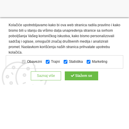
Kolačiće upotrebljavamo kako bi ova web stranica radila pravilno i kako
bismo bili u stanju da vršimo dalja unapređenja stranice sa svrhom
poboljšanja Vašeg korisničkog iskustva, kako bismo personalizovali
sadržaj i oglase, omogućili značaj društvenih medija i analizirali
promet. Nastavkom korišćenja naših stranica prihvatate upotrebu
Kategorije proizvoda:
Olovke i markeri
Privesci i trakice
kolačića.
Upaljači
USB
Tehnologija
Tekstil
Kačketi i kape
Obavezni
Trajni
Statistika
Marketing
Notesi i rokovnici
Kancelarija
Satovi
Kišobrani
Torbe i putovanja
Kuhinjski setovi
Alati i oprema
Saznaj više
Slažem se
Relaksacija, lepota i zdravlje
Kalendari
Custom proizvodi
Digitalna štampa
Proizvodi:
Reklamne majice
Štampa na šoljama
Rokovnici
Reklamne kese
Roll up baneri
Reklamni peškiri
Reklamni kačketi
Notesi