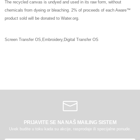
The recycled canvas is undyed and used in its raw form, without
chemicals from dyeing or bleaching. 2% of proceeds of each Aware™
product sold will be donated to Water.org.
Screen Transfer OS,Embroidery,Digital Transfer OS
PRIJAVITE SE NA NAŠ MAILING SISTEM
Uvek budite u toku kada su akcije, rasprodaje ili specijalne ponude.