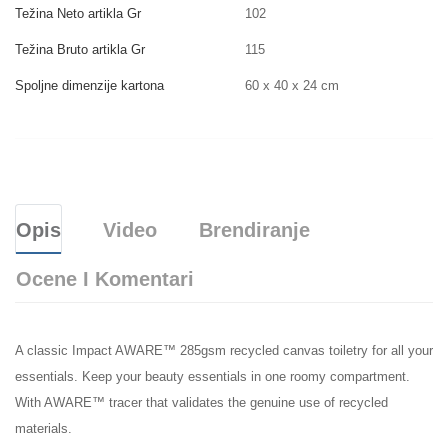
Težina Neto artikla Gr
102
Težina Bruto artikla Gr
115
Spoljne dimenzije kartona
60 x 40 x 24 cm
Opis
Video
Brendiranje
Ocene I Komentari
A classic Impact AWARE™ 285gsm recycled canvas toiletry for all your
essentials. Keep your beauty essentials in one roomy compartment.
With AWARE™ tracer that validates the genuine use of recycled
materials.