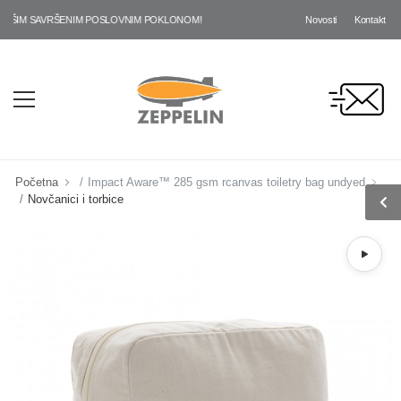
Novosti
Kontakt
AŠIM SAVRŠENIM POSLOVNIM POKLONOM!
Početna
Impact Aware™ 285 gsm rcanvas toiletry bag undyed
Novčanici i torbice